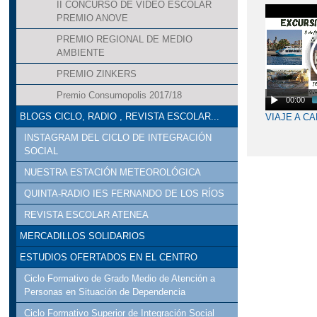
II CONCURSO DE VÍDEO ESCOLAR
PREMIO ANOVE
PREMIO REGIONAL DE MEDIO
AMBIENTE
PREMIO ZINKERS
Premio Consumopolis 2017/18
00:00
BLOGS CICLO, RADIO , REVISTA ESCOLAR...
VIAJE A CA
INSTAGRAM DEL CICLO DE INTEGRACIÓN
SOCIAL
NUESTRA ESTACIÓN METEOROLÓGICA
QUINTA-RADIO IES FERNANDO DE LOS RÍOS
REVISTA ESCOLAR ATENEA
MERCADILLOS SOLIDARIOS
ESTUDIOS OFERTADOS EN EL CENTRO
Ciclo Formativo de Grado Medio de Atención a
Personas en Situación de Dependencia
Ciclo Formativo Superior de Integración Social