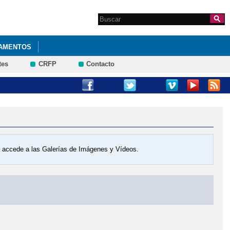
Search this site
Formulario de
búsqueda
AMENTOS
tes
CRFP
Contacto
os accede a las Galerías de Imágenes y Vídeos.