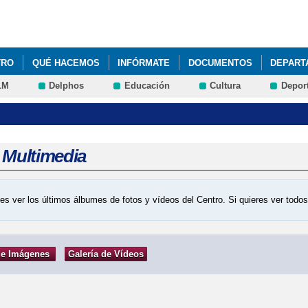
Pasar al
contenido
principal
TRO
QUÉ HACEMOS
INFÓRMATE
DOCUMENTOS
DEPART
LM
Delphos
Educación
Cultura
Depor
a Multimedia
es ver los últimos álbumes de fotos y vídeos del Centro. Si quieres ver tod
de Imágenes
Galería de Vídeos