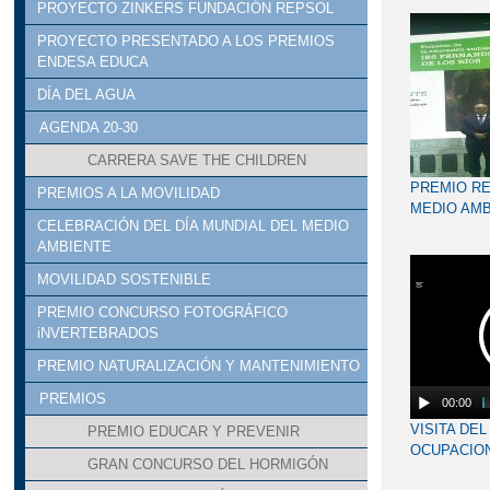
PROYECTO ZINKERS FUNDACIÓN REPSOL
PROYECTO PRESENTADO A LOS PREMIOS
ENDESA EDUCA
DÍA DEL AGUA
AGENDA 20-30
CARRERA SAVE THE CHILDREN
PREMIO RE
PREMIOS A LA MOVILIDAD
MEDIO AMB
CELEBRACIÓN DEL DÍA MUNDIAL DEL MEDIO
AMBIENTE
MOVILIDAD SOSTENIBLE
PREMIO CONCURSO FOTOGRÁFICO
iNVERTEBRADOS
PREMIO NATURALIZACIÓN Y MANTENIMIENTO
PREMIOS
00:00
VISITA DE
PREMIO EDUCAR Y PREVENIR
OCUPACIO
GRAN CONCURSO DEL HORMIGÓN