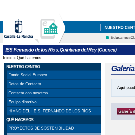
NUESTRO CEN
EducamosC
IES Fernando de los Ríos, Quintanar del Rey (Cuenca)
Inicio
»
Qué hacemos
Se encuentra usted aquí
Galerí
NUESTRO CENTRO
Fondo Social Europeo
Datos de Contacto
Aquí pued
Contacta con nosotros
Equipo directivo
HIMNO DEL I.E.S. FERNANDO DE LOS RÍOS
Galería 
QUÉ HACEMOS
PROYECTOS DE SOSTENIBILIDAD