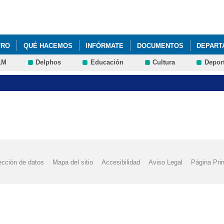
Pasar al
contenido
principal
TRO
QUÉ HACEMOS
INFÓRMATE
DOCUMENTOS
DEPART
LM
Delphos
Educación
Cultura
Depor
ección de datos
Mapa del sitio
Accesibilidad
Aviso Legal
Página Prin