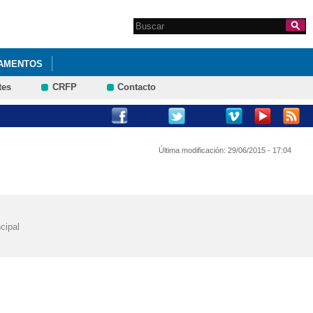
Search this site
Formulario de
búsqueda
AMENTOS
tes
CRFP
Contacto
Última modificación:
29/06/2015 - 17:04
cipal