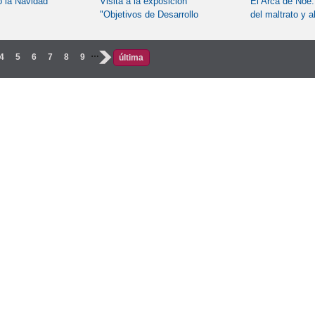
 la Navidad
Visita a la exposición
El Arca de Noé:
"Objetivos de Desarrollo
del maltrato y 
Sostenible"
animal"
…
4
5
6
7
8
9
›
última