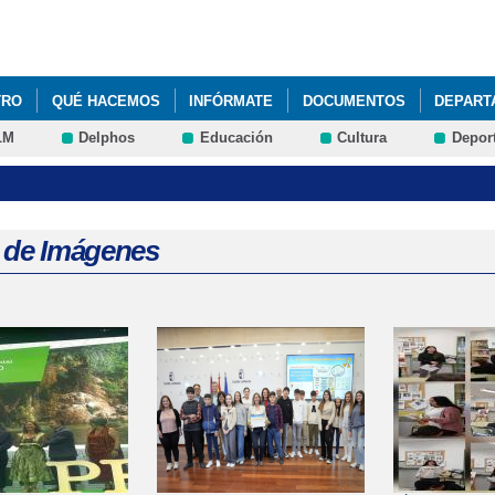
Pasar al
contenido
principal
TRO
QUÉ HACEMOS
INFÓRMATE
DOCUMENTOS
DEPART
LM
Delphos
Educación
Cultura
Depor
a de Imágenes
s