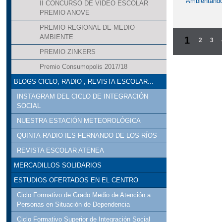
Ambientando
II CONCURSO DE VÍDEO ESCOLAR
PREMIO ANOVE
PREMIO REGIONAL DE MEDIO
AMBIENTE
1
2
3
PREMIO ZINKERS
Premio Consumopolis 2017/18
BLOGS CICLO, RADIO , REVISTA ESCOLAR...
INSTAGRAM DEL CICLO DE INTEGRACIÓN
SOCIAL
NUESTRA ESTACIÓN METEOROLÓGICA
QUINTA-RADIO IES FERNANDO DE LOS RÍOS
REVISTA ESCOLAR ATENEA
MERCADILLOS SOLIDARIOS
ESTUDIOS OFERTADOS EN EL CENTRO
Ciclo Formativo de Grado Medio de Atención a
Personas en Situación de Dependencia
Ciclo Formativo Superior de Integración Social