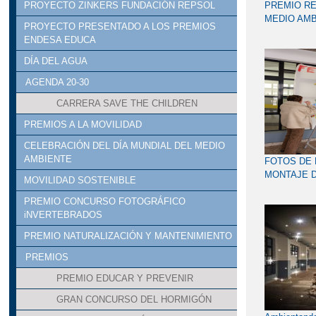
PROYECTO ZINKERS FUNDACIÓN REPSOL
PREMIO RE
MEDIO AMB
PROYECTO PRESENTADO A LOS PREMIOS
ENDESA EDUCA
DÍA DEL AGUA
AGENDA 20-30
CARRERA SAVE THE CHILDREN
PREMIOS A LA MOVILIDAD
CELEBRACIÓN DEL DÍA MUNDIAL DEL MEDIO
AMBIENTE
FOTOS DE 
MONTAJE 
MOVILIDAD SOSTENIBLE
NAVIDEÑO
PREMIO CONCURSO FOTOGRÁFICO
EN LA GAL
iNVERTEBRADOS
PREMIO NATURALIZACIÓN Y MANTENIMIENTO
PREMIOS
PREMIO EDUCAR Y PREVENIR
GRAN CONCURSO DEL HORMIGÓN