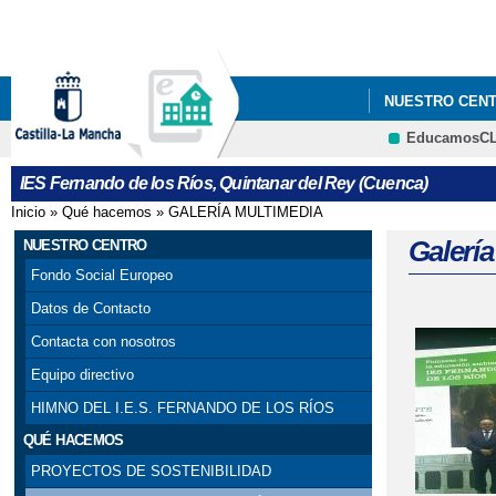
NUESTRO CEN
EducamosC
IES Fernando de los Ríos, Quintanar del Rey (Cuenca)
Inicio
»
Qué hacemos
»
GALERÍA MULTIMEDIA
Se encuentra usted aquí
Galerí
NUESTRO CENTRO
Fondo Social Europeo
Datos de Contacto
Contacta con nosotros
Página
Equipo directivo
HIMNO DEL I.E.S. FERNANDO DE LOS RÍOS
QUÉ HACEMOS
PROYECTOS DE SOSTENIBILIDAD