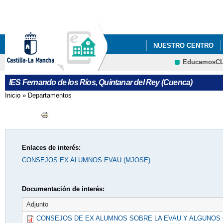
Pa
co
pri
NUESTRO CENTRO
EducamosC
CRFP
IES Fernando de los Ríos, Quintanar del Rey (Cuenca)
Inicio
»
Departamentos
Se encuentra usted aquí
Enlaces de interés:
CONSEJOS EX ALUMNOS EVAU (MJOSE)
Documentación de interés:
Adjunto
CONSEJOS DE EX ALUMNOS SOBRE LA EVAU Y ALGUNOS