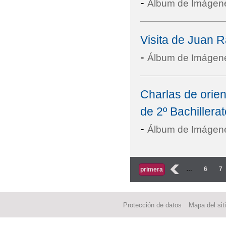
-
Álbum de Imágen
Visita de Juan
-
Álbum de Imágen
Charlas de orie
de 2º Bachillerat
-
Álbum de Imágen
Páginas
‹
…
6
7
primera
Protección de datos
Mapa del sit