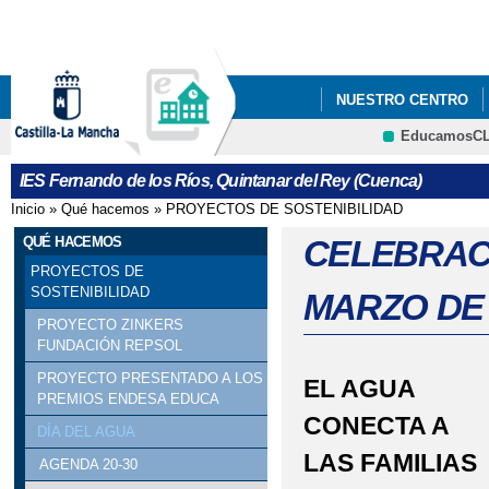
Pa
co
pri
NUESTRO CENTRO
EducamosC
CRFP
IES Fernando de los Ríos, Quintanar del Rey (Cuenca)
Inicio
»
Qué hacemos
»
PROYECTOS DE SOSTENIBILIDAD
Se encuentra usted aquí
QUÉ HACEMOS
CELEBRACI
PROYECTOS DE
SOSTENIBILIDAD
MARZO DE 
PROYECTO ZINKERS
FUNDACIÓN REPSOL
PROYECTO PRESENTADO A LOS
EL AGUA
PREMIOS ENDESA EDUCA
CONECTA A
DÍA DEL AGUA
LAS FAMILIAS
AGENDA 20-30