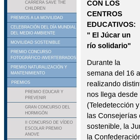
CON LOS
CARRERA SAVE THE
CHILDREN
CENTROS
PREMIOS A LA MOVILIDAD
EDUCATIVOS:
CELEBRACIÓN DEL DÍA MUNDIAL
DEL MEDIO AMBIENTE
" El Júcar un
MOVILIDAD SOSTENIBLE
río solidario"
PREMIO CONCURSO
FOTOGRÁFICO iNVERTEBRADOS
Durante la
PREMIO NATURALIZACIÓN Y
semana del 16 a
MANTENIMIENTO
realizando disti
PREMIOS
PREMIO EDUCAR Y
nos llega desde 
PREVENIR
(Teledetección y
GRAN CONCURSO DEL
HORMIGÓN
las Consejerías 
II CONCURSO DE VÍDEO
sostenible, la J
ESCOLAR PREMIO
ANOVE
la Confederación