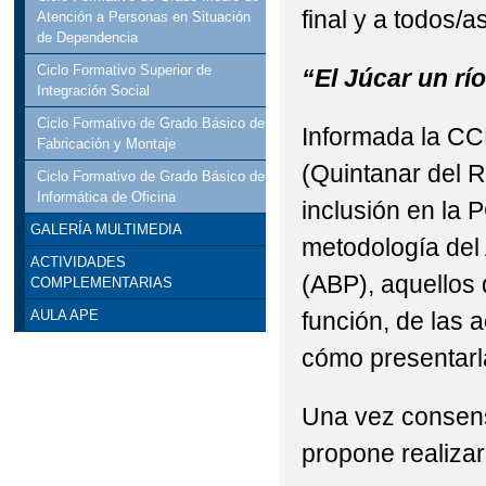
final y a todos/a
Atención a Personas en Situación
de Dependencia
Ciclo Formativo Superior de
“El Júcar un río
Integración Social
Ciclo Formativo de Grado Básico de
Informada la CCP
Fabricación y Montaje
(Quintanar del R
Ciclo Formativo de Grado Básico de
Informática de Oficina
inclusión en la 
GALERÍA MULTIMEDIA
metodología del
ACTIVIDADES
(ABP), aquellos 
COMPLEMENTARIAS
función, de las 
AULA APE
cómo presentarl
Una vez consens
propone realizar