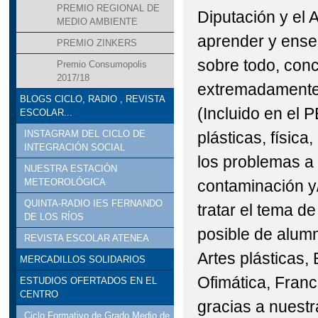
PREMIO REGIONAL DE
Diputación y el 
MEDIO AMBIENTE
aprender y enseñ
PREMIO ZINKERS
sobre todo, con
Premio Consumopolis
2017/18
extremadamente 
BLOGS CICLO, RADIO , REVISTA
(Incluido en el 
ESCOLAR...
plásticas, física
INSTAGRAM DEL CICLO DE
INTEGRACIÓN SOCIAL
los problemas a
NUESTRA ESTACIÓN
contaminación y/
METEOROLÓGICA
QUINTA-RADIO IES FERNANDO
tratar el tema d
DE LOS RÍOS
posible de alum
REVISTA ESCOLAR ATENEA
Artes plásticas,
MERCADILLOS SOLIDARIOS
Ofimática, Franc
ESTUDIOS OFERTADOS EN EL
CENTRO
gracias a nuestr
Ciclo Formativo de Grado Medio de